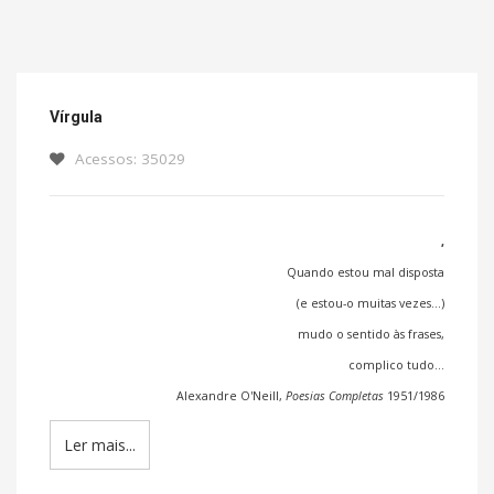
Vírgula
Acessos: 35029
,
Quando estou mal disposta
(e estou-o muitas vezes...)
mudo o sentido às frases,
complico tudo...
Alexandre O'Neill,
Poesias Completas
1951/1986
Ler mais...