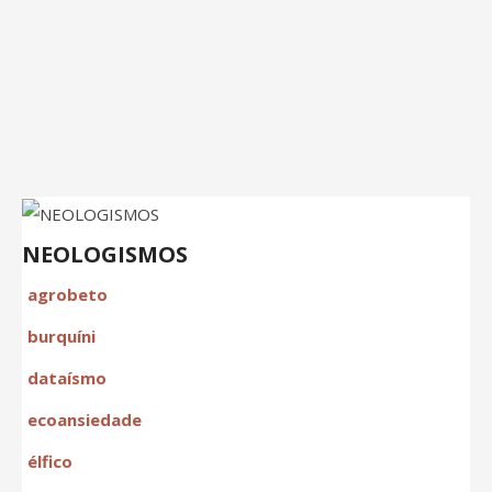
NEOLOGISMOS
agrobeto
burquíni
dataísmo
ecoansiedade
élfico