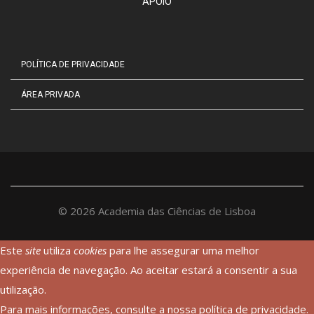
APOIO
POLÍTICA DE PRIVACIDADE
ÁREA PRIVADA
©
2026
Academia das Ciências de Lisboa
Este
site
utiliza
cookies
para lhe assegurar uma melhor
experiência de navegação. Ao aceitar estará a consentir a sua
utilização.
Para mais informações, consulte a nossa
política de privacidade
.