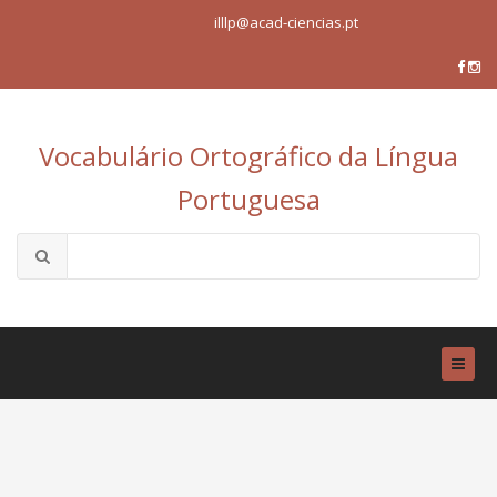
illlp@acad-ciencias.pt
Vocabulário Ortográfico da Língua
Portuguesa