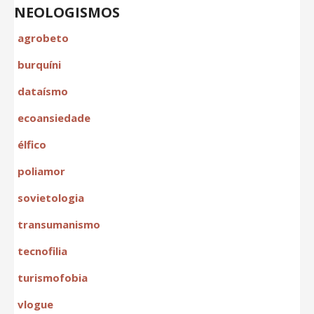
NEOLOGISMOS
agrobeto
burquíni
dataísmo
ecoansiedade
élfico
poliamor
sovietologia
transumanismo
tecnofilia
turismofobia
vlogue