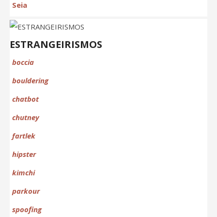
Seia
ESTRANGEIRISMOS
boccia
bouldering
chat
bot
chutney
fartlek
hipster
kimchi
parkour
spoofing