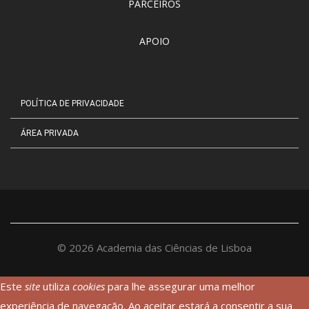
PARCEIROS
APOIO
POLÍTICA DE PRIVACIDADE
ÁREA PRIVADA
©
2026
Academia das Ciências de Lisboa
Este
site
utiliza
cookies
para lhe assegurar uma melhor
experiência de navegação. Ao aceitar estará a consentir a sua