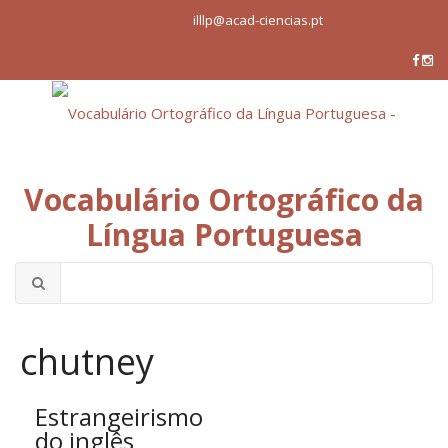
illlp@acad-ciencias.pt
Vocabulário Ortográfico da
Língua Portuguesa
chutney
Estrangeirismo
do
inglês