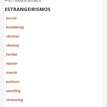
ESTRANGEIRISMOS
boccia
bouldering
chat
bot
chutney
fartlek
hipster
kimchi
parkour
spoofing
streaming