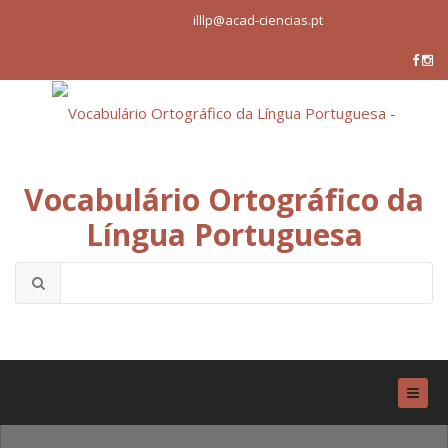
illlp@acad-ciencias.pt
Vocabulário Ortográfico da
Língua Portuguesa