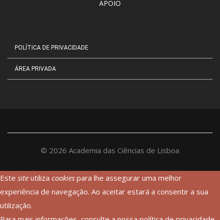
APOIO
POLÍTICA DE PRIVACIDADE
ÁREA PRIVADA
©
2026
Academia das Ciências de Lisboa
Este
site
utiliza
cookies
para lhe assegurar uma melhor
experiência de navegação. Ao aceitar estará a consentir a sua
utilização.
Para mais informações, consulte a nossa
política de privacidade
.