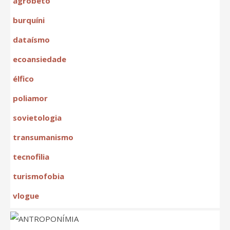
agrobeto
burquíni
dataísmo
ecoansiedade
élfico
poliamor
sovietologia
transumanismo
tecnofilia
turismofobia
vlogue