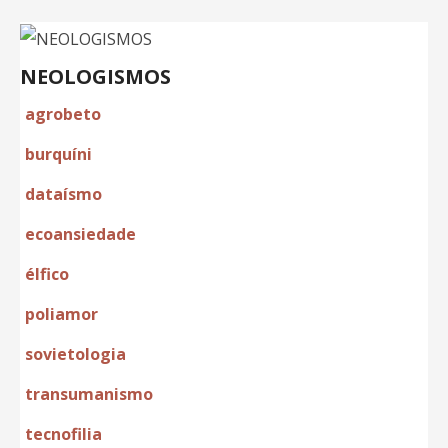
NEOLOGISMOS
agrobeto
burquíni
dataísmo
ecoansiedade
élfico
poliamor
sovietologia
transumanismo
tecnofilia