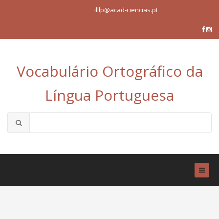
illlp@acad-ciencias.pt
Vocabulário Ortográfico da
Língua Portuguesa