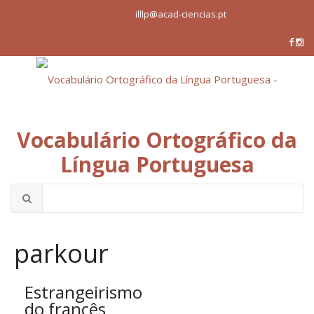
illlp@acad-ciencias.pt
Vocabulário Ortográfico da
Língua Portuguesa
parkour
Estrangeirismo
do
francês