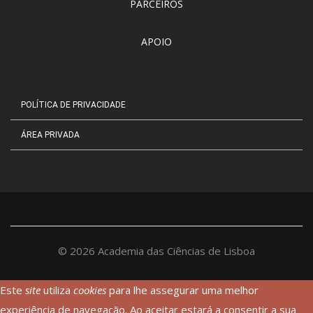
PARCEIROS
APOIO
POLÍTICA DE PRIVACIDADE
ÁREA PRIVADA
©
2026
Academia das Ciências de Lisboa
Este
site
utiliza
cookies
para lhe assegurar uma melhor
experiência de navegação. Ao aceitar estará a consentir a sua