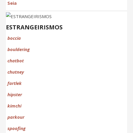
Seia
ESTRANGEIRISMOS
boccia
bouldering
chat
bot
chutney
fartlek
hipster
kimchi
parkour
spoofing