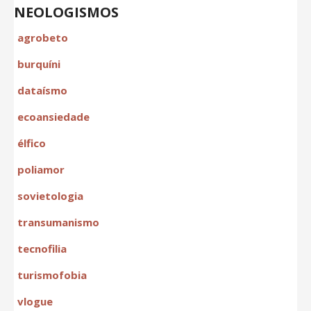
NEOLOGISMOS
agrobeto
burquíni
dataísmo
ecoansiedade
élfico
poliamor
sovietologia
transumanismo
tecnofilia
turismofobia
vlogue